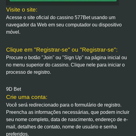
Visite o site:
Acesse o site oficial do cassino 577Bet usando um
navegador da Web em seu computador ou dispositivo
móvel.
Clique em "Registrar-se" ou "Registrar-se":
Procure o botão "Join" ou "Sign Up" na página inicial ou
no menu superior do cassino. Clique nele para iniciar o
processo de registro.
9D Bet
Crie uma conta:
Você será redirecionado para o formulário de registro.
Preencha as informações necessárias, que podem incluir
seu nome completo, data de nascimento, endereço de e-
mail, detalhes de contato, nome de usuário e senha
preferidos.