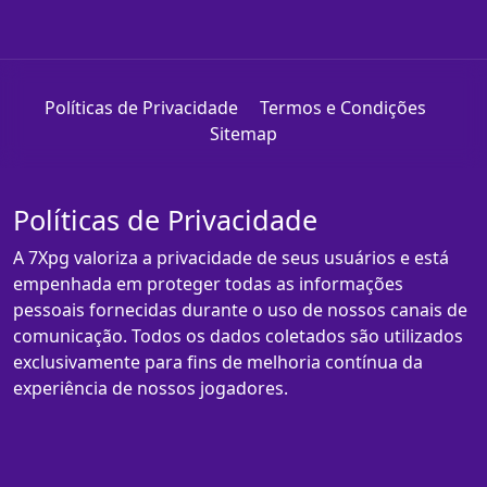
Políticas de Privacidade
Termos e Condições
Sitemap
Políticas de Privacidade
A 7Xpg valoriza a privacidade de seus usuários e está
empenhada em proteger todas as informações
pessoais fornecidas durante o uso de nossos canais de
comunicação. Todos os dados coletados são utilizados
exclusivamente para fins de melhoria contínua da
experiência de nossos jogadores.