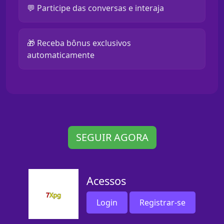
💬 Participe das conversas e interaja
🎁 Receba bônus exclusivos
automaticamente
SEGUIR AGORA
Acessos
Login
Registrar-se