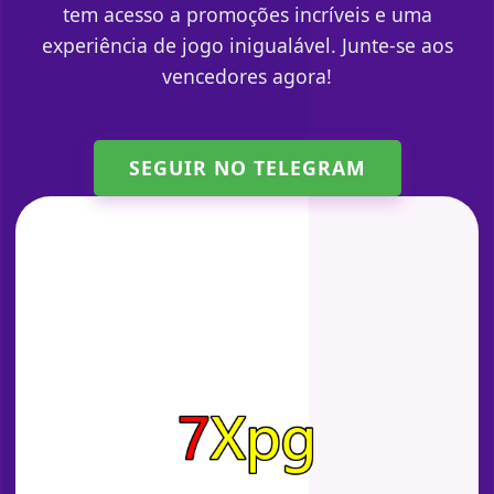
tem acesso a promoções incríveis e uma
experiência de jogo inigualável. Junte-se aos
vencedores agora!
SEGUIR NO TELEGRAM