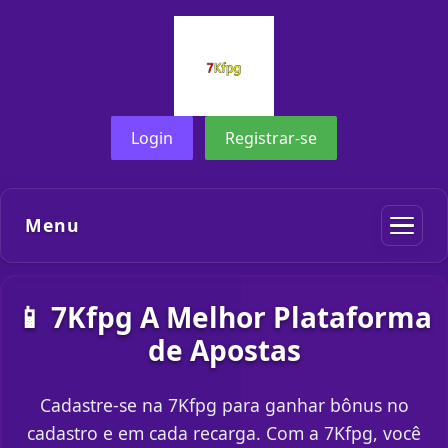
Login
Registrar-se
Menu
📱 7Kfpg A Melhor Plataforma
de Apostas
Cadastre-se na 7Kfpg para ganhar bônus no
cadastro e em cada recarga. Com a 7Kfpg, você