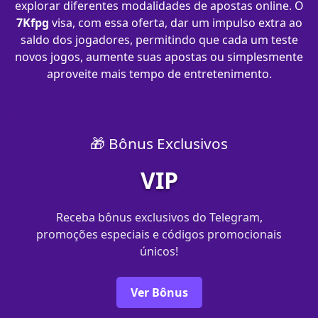
explorar diferentes modalidades de apostas online. O
7Kfpg
visa, com essa oferta, dar um impulso extra ao
saldo dos jogadores, permitindo que cada um teste
novos jogos, aumente suas apostas ou simplesmente
aproveite mais tempo de entretenimento.
🎁 Bônus Exclusivos
VIP
Receba bônus exclusivos do Telegram,
promoções especiais e códigos promocionais
únicos!
Ver Bônus