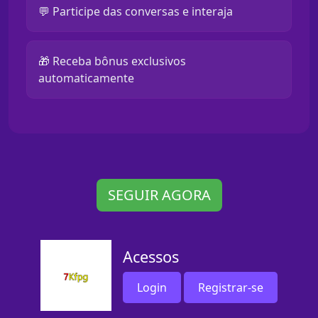
💬 Participe das conversas e interaja
🎁 Receba bônus exclusivos
automaticamente
SEGUIR AGORA
Acessos
Login
Registrar-se