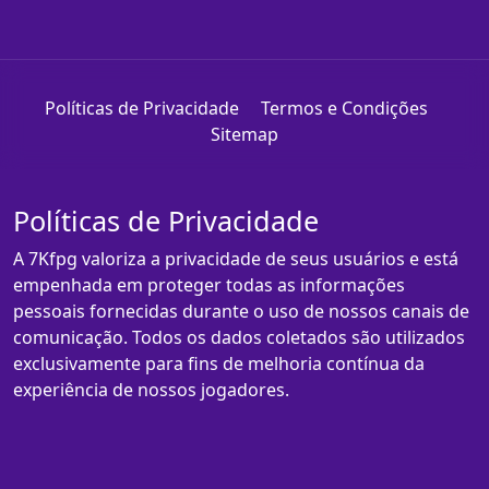
Políticas de Privacidade
Termos e Condições
Sitemap
Políticas de Privacidade
A 7Kfpg valoriza a privacidade de seus usuários e está
empenhada em proteger todas as informações
pessoais fornecidas durante o uso de nossos canais de
comunicação. Todos os dados coletados são utilizados
exclusivamente para fins de melhoria contínua da
experiência de nossos jogadores.