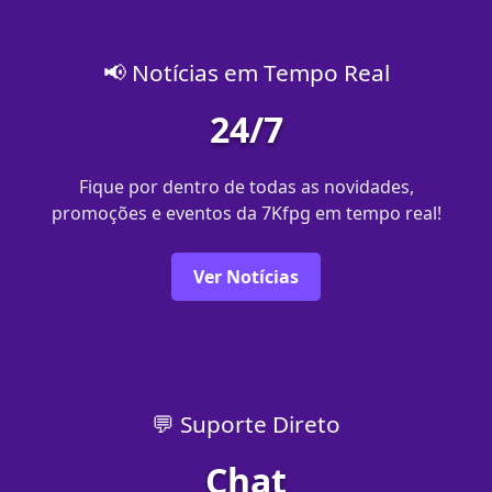
📢 Notícias em Tempo Real
24/7
Fique por dentro de todas as novidades,
promoções e eventos da 7Kfpg em tempo real!
Ver Notícias
💬 Suporte Direto
Chat