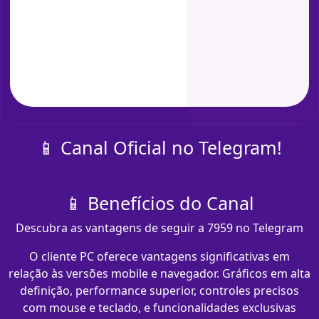
📱 Canal Oficial no Telegram!
📱 Benefícios do Canal
Descubra as vantagens de seguir a 7959 no Telegram
O cliente PC oferece vantagens significativas em
relação às versões mobile e navegador. Gráficos em alta
definição, performance superior, controles precisos
com mouse e teclado, e funcionalidades exclusivas