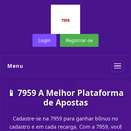
Login
Registrar-se
Menu
📱 7959 A Melhor Plataforma
de Apostas
Cadastre-se na 7959 para ganhar bônus no
cadastro e em cada recarga. Com a 7959, você