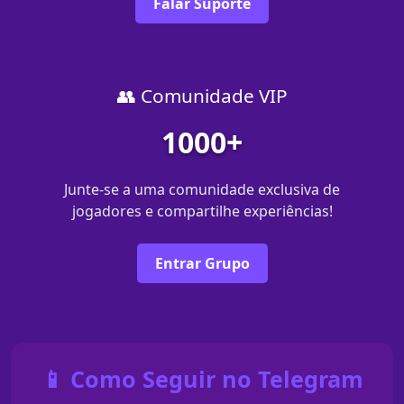
Falar Suporte
👥 Comunidade VIP
1000+
Junte-se a uma comunidade exclusiva de
jogadores e compartilhe experiências!
Entrar Grupo
📱 Como Seguir no Telegram