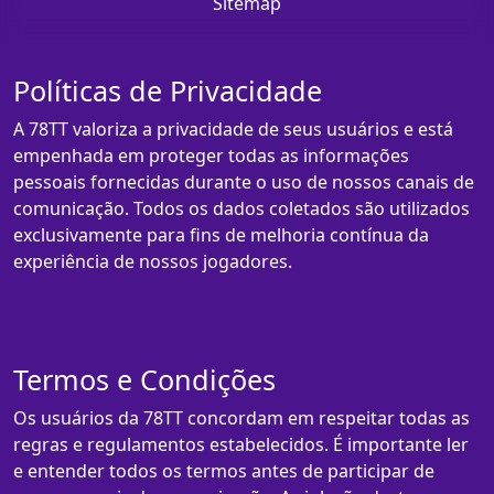
Sitemap
Políticas de Privacidade
A 78TT valoriza a privacidade de seus usuários e está
empenhada em proteger todas as informações
pessoais fornecidas durante o uso de nossos canais de
comunicação. Todos os dados coletados são utilizados
exclusivamente para fins de melhoria contínua da
experiência de nossos jogadores.
Termos e Condições
Os usuários da 78TT concordam em respeitar todas as
regras e regulamentos estabelecidos. É importante ler
e entender todos os termos antes de participar de