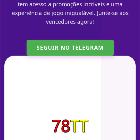
tem acesso a promoções incríveis e uma
experiência de jogo inigualável. Junte-se aos
vencedores agora!
SEGUIR NO TELEGRAM