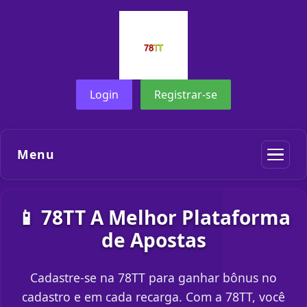
Login
Registrar-se
Menu
📱 78TT A Melhor Plataforma
de Apostas
Cadastre-se na 78TT para ganhar bônus no
cadastro e em cada recarga. Com a 78TT, você