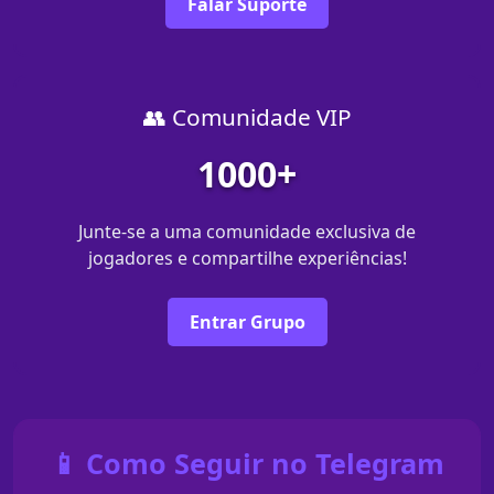
Falar Suporte
👥 Comunidade VIP
1000+
Junte-se a uma comunidade exclusiva de
jogadores e compartilhe experiências!
Entrar Grupo
📱 Como Seguir no Telegram