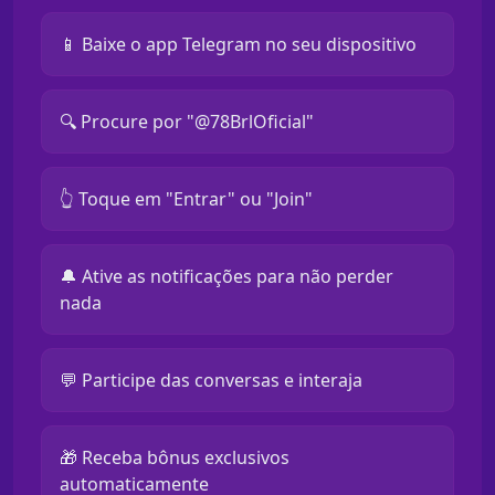
📱 Baixe o app Telegram no seu dispositivo
🔍 Procure por "@78BrlOficial"
👆 Toque em "Entrar" ou "Join"
🔔 Ative as notificações para não perder
nada
💬 Participe das conversas e interaja
🎁 Receba bônus exclusivos
automaticamente