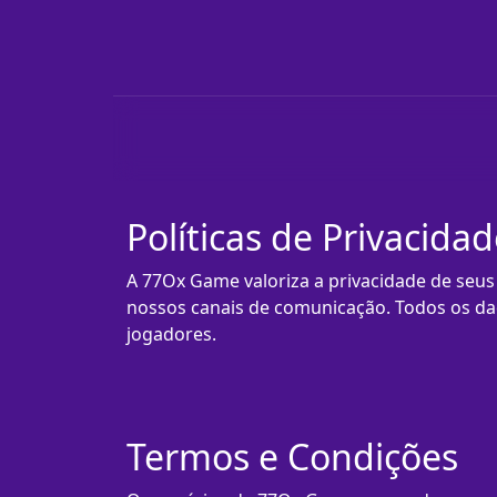
Políticas de Privacida
A 77Ox Game valoriza a privacidade de seu
nossos canais de comunicação. Todos os dad
jogadores.
Termos e Condições