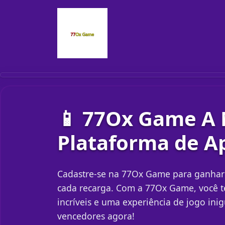
📱 77Ox Game A
Plataforma de A
Cadastre-se na 77Ox Game para ganhar
cada recarga. Com a 77Ox Game, você 
incríveis e uma experiência de jogo inig
vencedores agora!