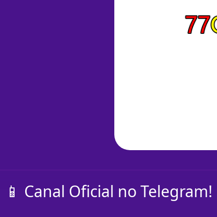
📱 Canal Oficial no Telegram!