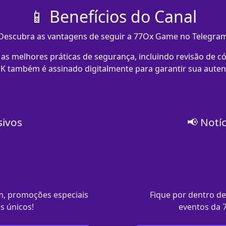
📱 Benefícios do Canal
Descubra as vantagens de seguir a 77Ox Game no Telegra
s melhores práticas de segurança, incluindo revisão de cód
PK também é assinado digitalmente para garantir sua autent
sivos
📢 Notí
m, promoções especiais
Fique por dentro d
s únicos!
eventos da 