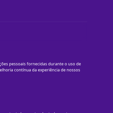
ções pessoais fornecidas durante o uso de
elhoria contínua da experiência de nossos