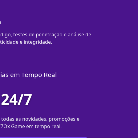
m
igo, testes de penetração e análise de
icidade e integridade.
cias em Tempo Real
24/7
e todas as novidades, promoções e
77Ox Game em tempo real!