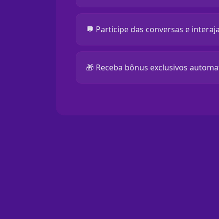
💬 Participe das conversas e interaj
🎁 Receba bônus exclusivos autom