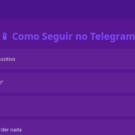
📱 Como Seguir no Telegram
ositivo
l"
erder nada