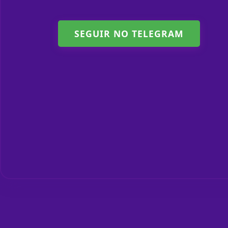
SEGUIR NO TELEGRAM