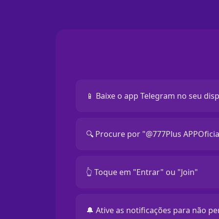
📱 Baixe o app Telegram no seu disp
🔍 Procure por "@777Plus APPOficia
👆 Toque em "Entrar" ou "Join"
🔔 Ative as notificações para não p