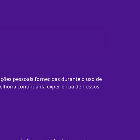
ações pessoais fornecidas durante o uso de
elhoria contínua da experiência de nossos