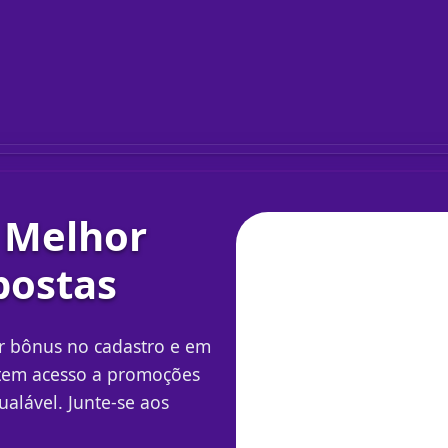
A Melhor
postas
r bônus no cadastro e em
 tem acesso a promoções
ualável. Junte-se aos