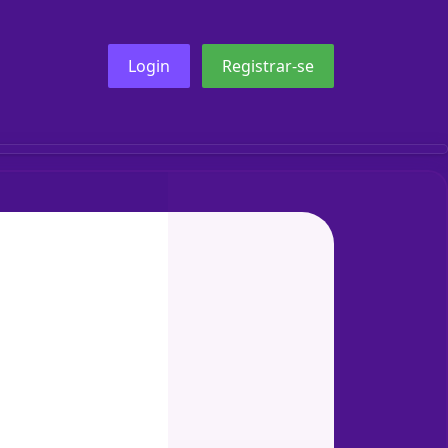
Login
Registrar-se