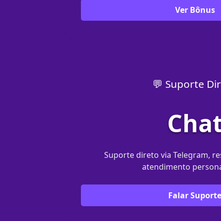
Ver Bônus
💬 Suporte Di
Cha
Suporte direto via Telegram, r
atendimento persona
Falar Suport