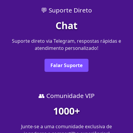
💬 Suporte Direto
Chat
Suporte direto via Telegram, respostas rápidas e
atendimento personalizado!
Falar Suporte
👥 Comunidade VIP
1000+
Junte-se a uma comunidade exclusiva de