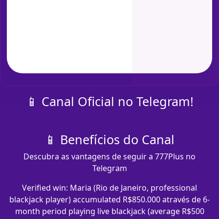
📱 Canal Oficial no Telegram!
📱 Benefícios do Canal
Descubra as vantagens de seguir a 777Plus no
Telegram
Verified win: Maria (Rio de Janeiro, professional
blackjack player) accumulated R$850.000 através de 6-
month period playing live blackjack (average R$500