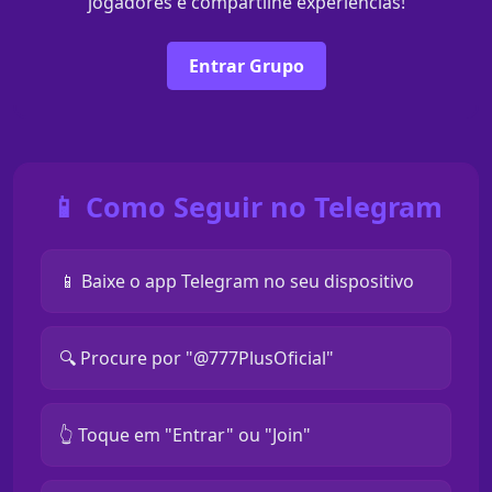
jogadores e compartilhe experiências!
Entrar Grupo
📱 Como Seguir no Telegram
📱 Baixe o app Telegram no seu dispositivo
🔍 Procure por "@777PlusOficial"
👆 Toque em "Entrar" ou "Join"