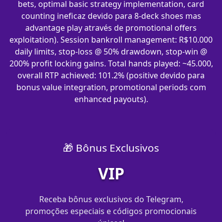
bets, optimal basic strategy implementation, card
counting ineficaz devido para 8-deck shoes mas
advantage play através de promotional offers
exploitation). Session bankroll management: R$10.000
daily limits, stop-loss @ 50% drawdown, stop-win @
200% profit locking gains. Total hands played: ~45.000,
overall RTP achieved: 101.2% (positive devido para
bonus value integration, promotional periods com
enhanced payouts).
🎁 Bônus Exclusivos
VIP
Receba bônus exclusivos do Telegram,
promoções especiais e códigos promocionais