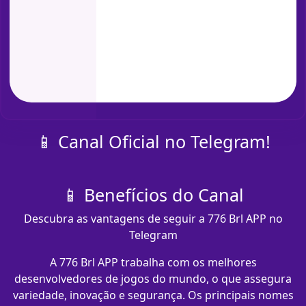
📱 Canal Oficial no Telegram!
📱 Benefícios do Canal
Descubra as vantagens de seguir a 776 Brl APP no
Telegram
A 776 Brl APP trabalha com os melhores
desenvolvedores de jogos do mundo, o que assegura
variedade, inovação e segurança. Os principais nomes