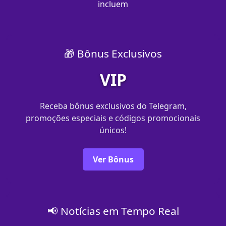
incluem
🎁 Bônus Exclusivos
VIP
Receba bônus exclusivos do Telegram,
promoções especiais e códigos promocionais
únicos!
Ver Bônus
📢 Notícias em Tempo Real