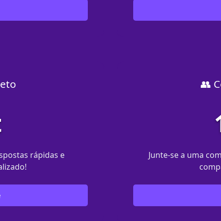
reto
👥 
t
espostas rápidas e
Junte-se a uma com
lizado!
compa
e