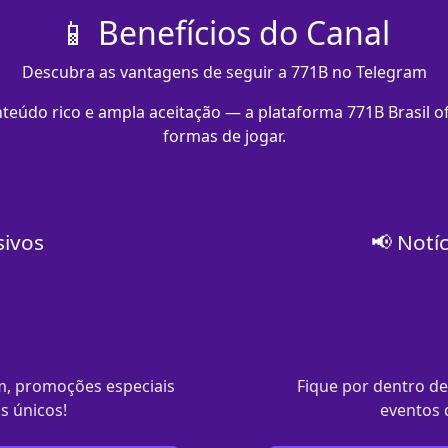
📱 Benefícios do Canal
Descubra as vantagens de seguir a 771B no Telegram
teúdo rico e ampla aceitação — a plataforma 771B Brasil o
formas de jogar.
sivos
📢 Notí
m, promoções especiais
Fique por dentro d
s únicos!
eventos 