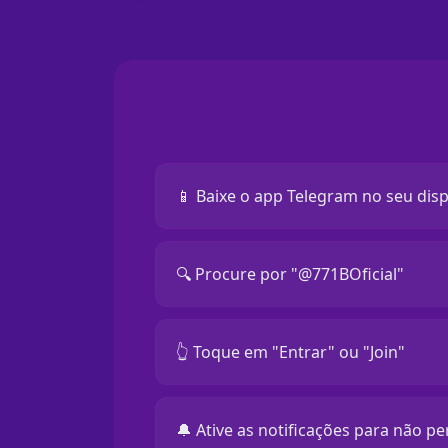
📱 Baixe o app Telegram no seu disp
🔍 Procure por "@771BOficial"
👆 Toque em "Entrar" ou "Join"
🔔 Ative as notificações para não p