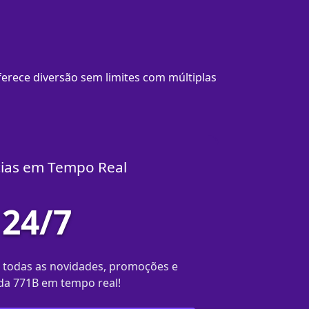
ferece diversão sem limites com múltiplas
cias em Tempo Real
24/7
e todas as novidades, promoções e
da 771B em tempo real!