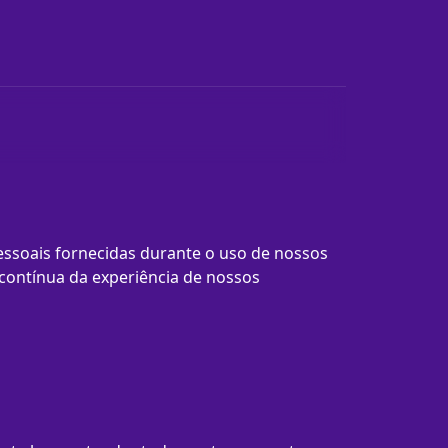
essoais fornecidas durante o uso de nossos
 contínua da experiência de nossos