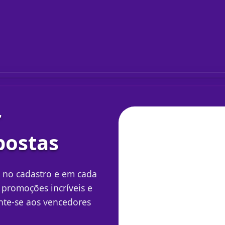
r
postas
 no cadastro e em cada
 promoções incríveis e
unte-se aos vencedores