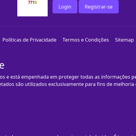
Login
Registrar-se
Políticas de Privacidade
Termos e Condições
Sitemap
de
rios e está empenhada em proteger todas as informações p
tados são utilizados exclusivamente para fins de melhoria