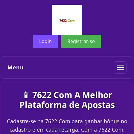
Login
Registrar-se
Menu
📱 7622 Com A Melhor
Plataforma de Apostas
Cadastre-se na 7622 Com para ganhar bônus no
cadastro e em cada recarga. Com a 7622 Com,