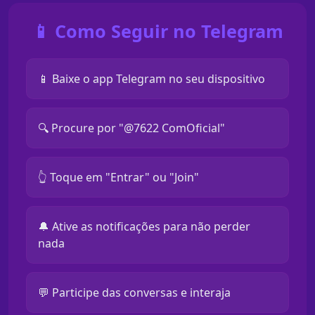
📱 Como Seguir no Telegram
📱 Baixe o app Telegram no seu dispositivo
🔍 Procure por "@7622 ComOficial"
👆 Toque em "Entrar" ou "Join"
🔔 Ative as notificações para não perder
nada
💬 Participe das conversas e interaja