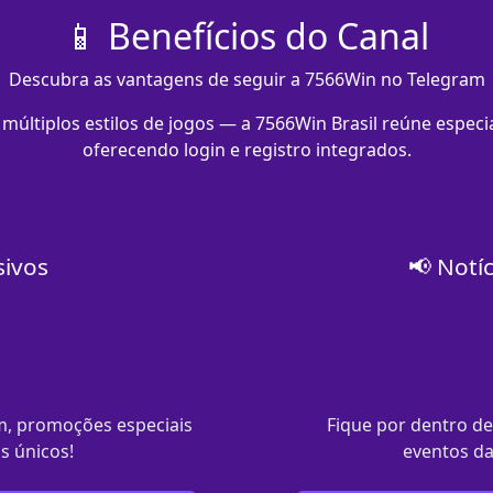
📱 Benefícios do Canal
Descubra as vantagens de seguir a 7566Win no Telegram
últiplos estilos de jogos — a 7566Win Brasil reúne especi
oferecendo login e registro integrados.
sivos
📢 Notí
m, promoções especiais
Fique por dentro d
s únicos!
eventos da