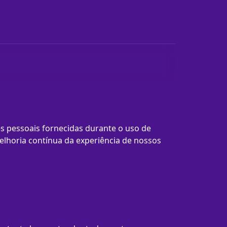
s pessoais fornecidas durante o uso de
elhoria contínua da experiência de nossos