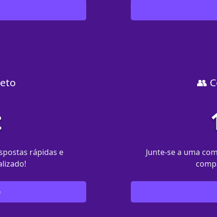
reto
👥 
t
espostas rápidas e
Junte-se a uma com
lizado!
compa
e