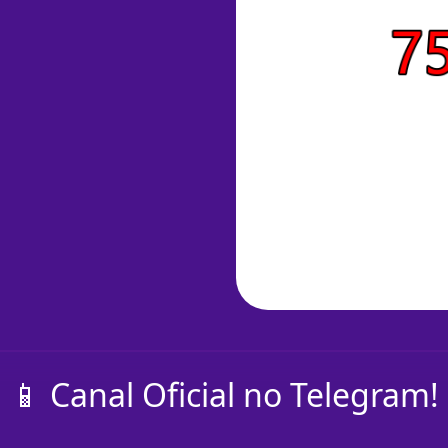
📱 Canal Oficial no Telegram!