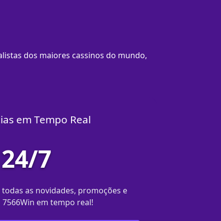
alistas dos maiores cassinos do mundo,
cias em Tempo Real
24/7
e todas as novidades, promoções e
 7566Win em tempo real!