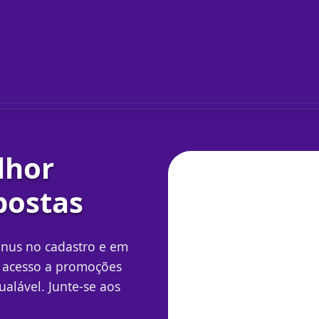
lhor
postas
nus no cadastro e em
 acesso a promoções
ualável. Junte-se aos