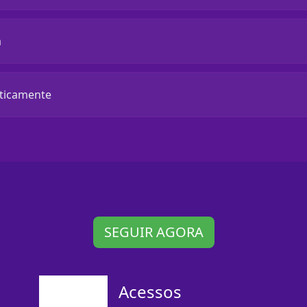
a
aticamente
SEGUIR AGORA
Acessos