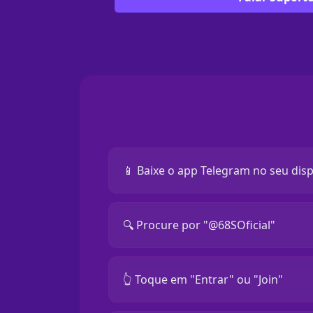
📱 Baixe o app Telegram no seu disp
🔍 Procure por "@68SOficial"
👆 Toque em "Entrar" ou "Join"