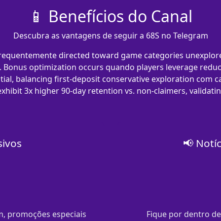
📱 Benefícios do Canal
Descubra as vantagens de seguir a 68S no Telegram
requentemente directed toward game categories unexplore
h. Bonus optimization occurs quando players leverage redu
tential, balancing first-deposit conservative exploration com 
hibit 3x higher 90-day retention vs. non-claimers, validat
sivos
📢 Notí
m, promoções especiais
Fique por dentro d