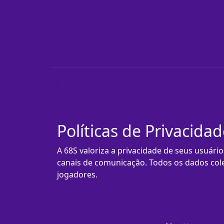
Políticas de Privacida
A 68S valoriza a privacidade de seus usuár
canais de comunicação. Todos os dados cole
jogadores.