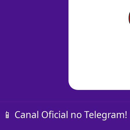
📱 Canal Oficial no Telegram!