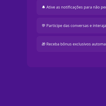
🔔 Ative as notificações para não p
💬 Participe das conversas e interaj
🎁 Receba bônus exclusivos autom