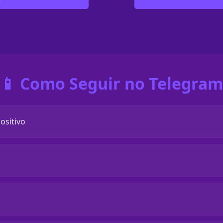
📱 Como Seguir no Telegram
ositivo