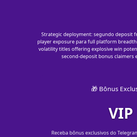
Strategic deployment: segundo deposit f
player exposure para full platform breadt
volatility titles offering explosive win po
second-deposit bonus claimers ex
🎁 Bônus Exclu
VIP
Receba bônus exclusivos do Telegra