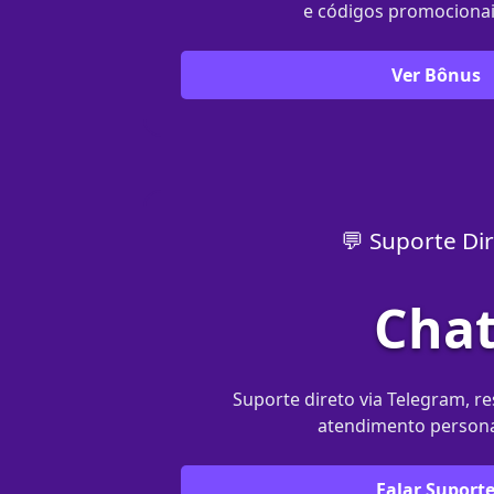
e códigos promocionai
Ver Bônus
💬 Suporte Di
Cha
Suporte direto via Telegram, r
atendimento persona
Falar Suport