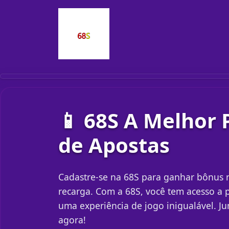
📱 68S A Melhor 
de Apostas
Cadastre-se na 68S para ganhar bônus 
recarga. Com a 68S, você tem acesso a 
uma experiência de jogo inigualável. J
agora!