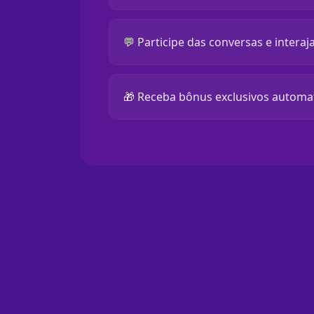
💬 Participe das conversas e interaj
🎁 Receba bônus exclusivos autom