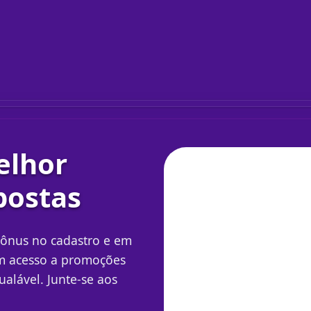
elhor
postas
bônus no cadastro e em
em acesso a promoções
ualável. Junte-se aos