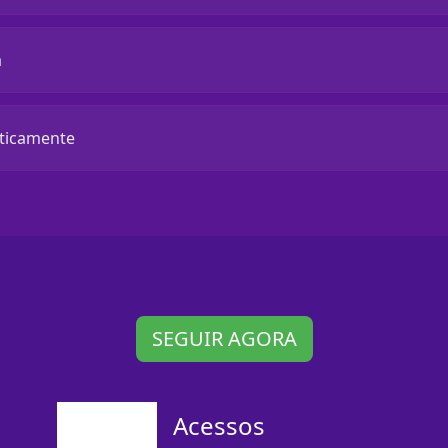
a
aticamente
SEGUIR AGORA
Acessos