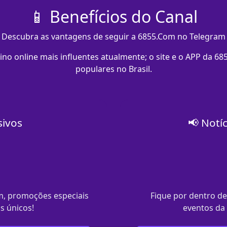
📱 Benefícios do Canal
Descubra as vantagens de seguir a 6855.Com no Telegram
o online mais influentes atualmente; o site e o APP da 685
populares no Brasil.
sivos
📢 Notí
m, promoções especiais
Fique por dentro d
s únicos!
eventos da