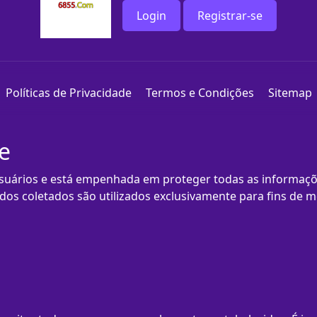
Login
Registrar-se
Políticas de Privacidade
Termos e Condições
Sitemap
de
usuários e está empenhada em proteger todas as informaçõ
os coletados são utilizados exclusivamente para fins de m