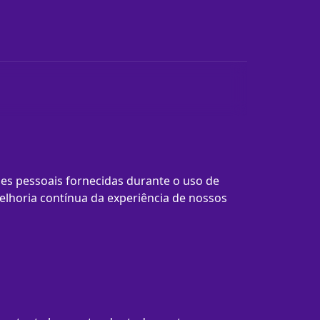
es pessoais fornecidas durante o uso de
elhoria contínua da experiência de nossos