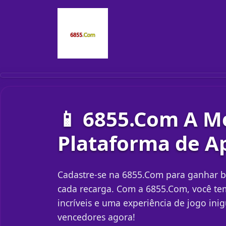
📱 6855.Com A M
Plataforma de A
Cadastre-se na 6855.Com para ganhar 
cada recarga. Com a 6855.Com, você t
incríveis e uma experiência de jogo inig
vencedores agora!