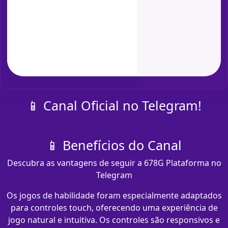
📱 Canal Oficial no Telegram!
📱 Benefícios do Canal
Descubra as vantagens de seguir a 678G Plataforma no
Telegram
Os jogos de habilidade foram especialmente adaptados
para controles touch, oferecendo uma experiência de
jogo natural e intuitiva. Os controles são responsivos e