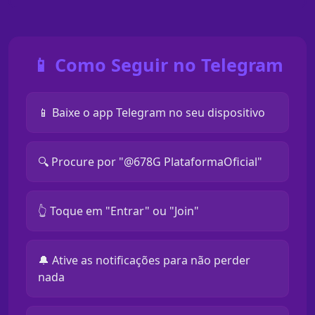
📱 Como Seguir no Telegram
📱 Baixe o app Telegram no seu dispositivo
🔍 Procure por "@678G PlataformaOficial"
👆 Toque em "Entrar" ou "Join"
🔔 Ative as notificações para não perder
nada