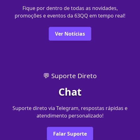
Fique por dentro de todas as novidades,
promoções e eventos da 63QQ em tempo real!
Ver Notícias
💬 Suporte Direto
Chat
Suporte direto via Telegram, respostas rápidas e
atendimento personalizado!
Falar Suporte