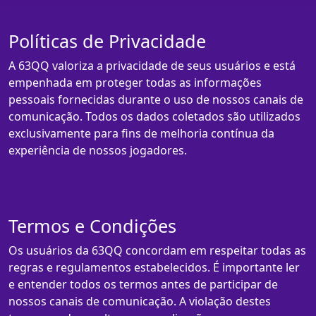
Políticas de Privacidade
A 63QQ valoriza a privacidade de seus usuários e está
empenhada em proteger todas as informações
pessoais fornecidas durante o uso de nossos canais de
comunicação. Todos os dados coletados são utilizados
exclusivamente para fins de melhoria contínua da
experiência de nossos jogadores.
Termos e Condições
Os usuários da 63QQ concordam em respeitar todas as
regras e regulamentos estabelecidos. É importante ler
e entender todos os termos antes de participar de
nossos canais de comunicação. A violação destes