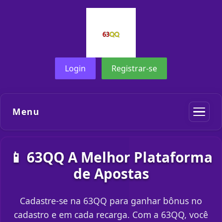
Login
Registrar-se
Menu
📱 63QQ A Melhor Plataforma
de Apostas
Cadastre-se na 63QQ para ganhar bônus no
cadastro e em cada recarga. Com a 63QQ, você