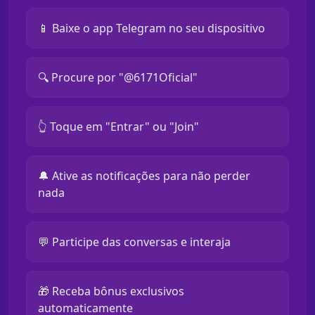
📱 Baixe o app Telegram no seu dispositivo
🔍 Procure por "@6171Oficial"
👆 Toque em "Entrar" ou "Join"
🔔 Ative as notificações para não perder
nada
💬 Participe das conversas e interaja
🎁 Receba bônus exclusivos
automaticamente