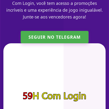
Com Login, você tem acesso a promoções
incríveis e uma experiência de jogo inigualável.
Junte-se aos vencedores agora!
SEGUIR NO TELEGRAM