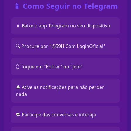
📱 Como Seguir no Telegram
📱 Baixe o app Telegram no seu dispositivo
🔍 Procure por "@59H Com LoginOficial"
👆 Toque em "Entrar" ou "Join"
🔔 Ative as notificações para não perder
nada
💬 Participe das conversas e interaja