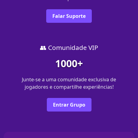
Falar Suporte
👥 Comunidade VIP
1000+
Junte-se a uma comunidade exclusiva de
jogadores e compartilhe experiências!
Entrar Grupo