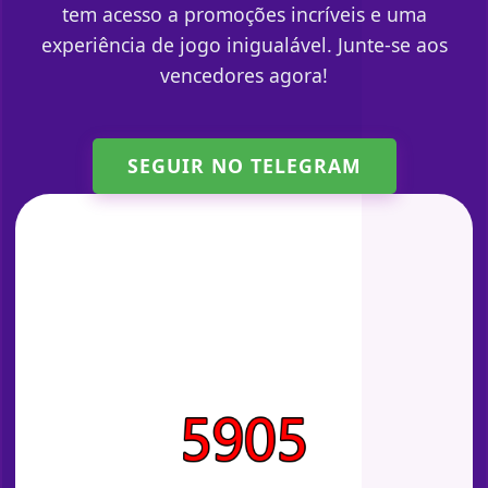
tem acesso a promoções incríveis e uma
experiência de jogo inigualável. Junte-se aos
vencedores agora!
SEGUIR NO TELEGRAM