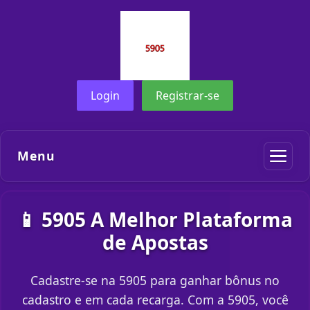
Login
Registrar-se
Menu
📱 5905 A Melhor Plataforma
de Apostas
Cadastre-se na 5905 para ganhar bônus no
cadastro e em cada recarga. Com a 5905, você