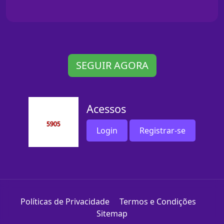
SEGUIR AGORA
Acessos
Login
Registrar-se
Políticas de Privacidade
Termos e Condições
Sitemap