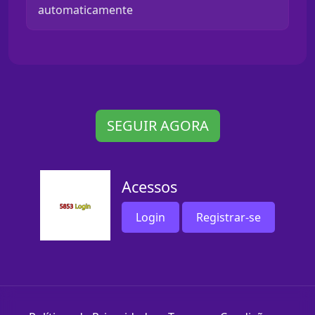
automaticamente
SEGUIR AGORA
Acessos
Login
Registrar-se