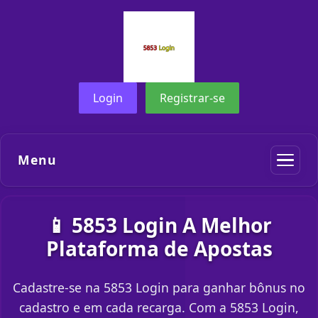
Login
Registrar-se
Menu
📱 5853 Login A Melhor
Plataforma de Apostas
Cadastre-se na 5853 Login para ganhar bônus no
cadastro e em cada recarga. Com a 5853 Login,