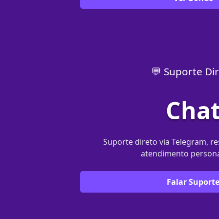
💬 Suporte Di
Cha
Suporte direto via Telegram, r
atendimento persona
Falar Suport