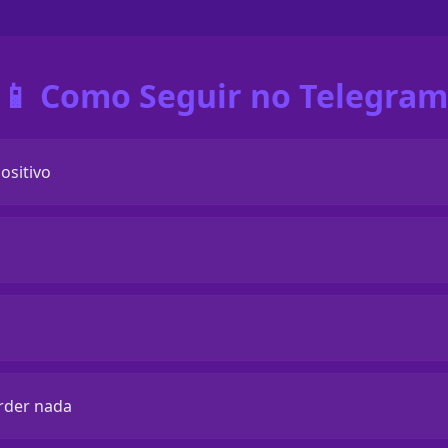
📱 Como Seguir no Telegram
ositivo
erder nada