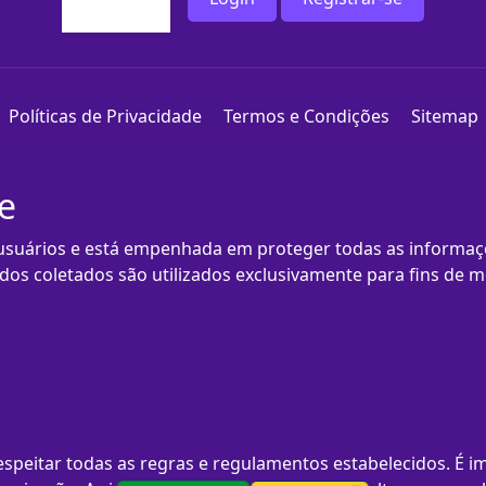
Políticas de Privacidade
Termos e Condições
Sitemap
de
 usuários e está empenhada em proteger todas as informaç
os coletados são utilizados exclusivamente para fins de m
peitar todas as regras e regulamentos estabelecidos. É im