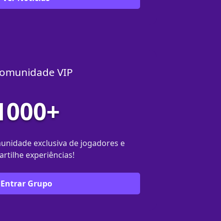
Comunidade VIP
1000+
unidade exclusiva de jogadores e
rtilhe experiências!
Entrar Grupo