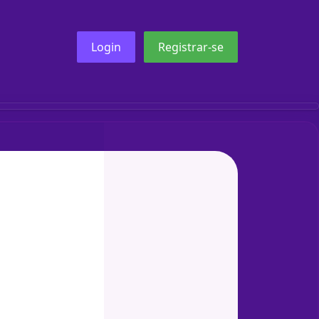
Login
Registrar-se