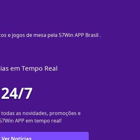
m
os e jogos de mesa pela 57Win APP Brasil .
cias em Tempo Real
24/7
e todas as novidades, promoções e
57Win APP em tempo real!
Ver Notícias