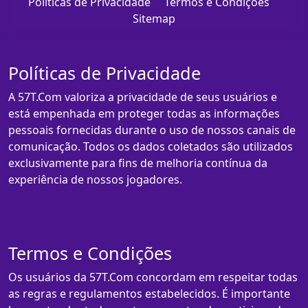
Políticas de Privacidade
Termos e Condições
Sitemap
Políticas de Privacidade
A 57T.Com valoriza a privacidade de seus usuários e
está empenhada em proteger todas as informações
pessoais fornecidas durante o uso de nossos canais de
comunicação. Todos os dados coletados são utilizados
exclusivamente para fins de melhoria contínua da
experiência de nossos jogadores.
Termos e Condições
Os usuários da 57T.Com concordam em respeitar todas
as regras e regulamentos estabelecidos. É importante