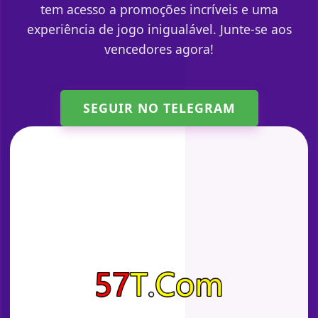
tem acesso a promoções incríveis e uma
experiência de jogo inigualável. Junte-se aos
vencedores agora!
SEGUIR NO TELEGRAM