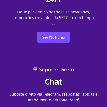
Fique por dentro de todas as novidades,
promoções e eventos da 57T.Com em tempo
real!
Ver Notícias
💬 Suporte Direto
Chat
Suporte direto via Telegram, respostas rápidas e
atendimento personalizado!