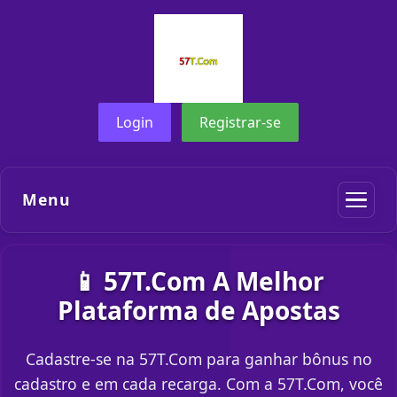
Login
Registrar-se
Menu
📱 57T.Com A Melhor
Plataforma de Apostas
Cadastre-se na 57T.Com para ganhar bônus no
cadastro e em cada recarga. Com a 57T.Com, você