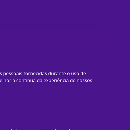
s pessoais fornecidas durante o uso de
elhoria contínua da experiência de nossos