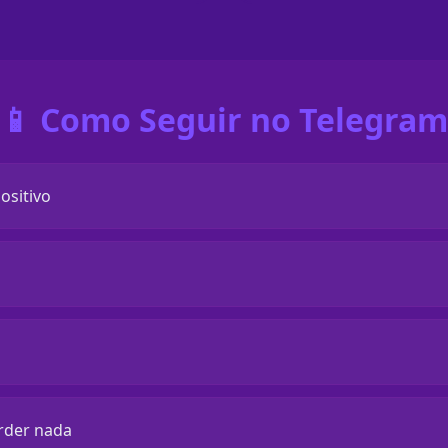
📱 Como Seguir no Telegram
ositivo
erder nada