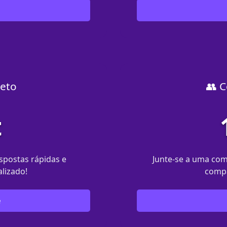
reto
👥 
t
espostas rápidas e
Junte-se a uma com
lizado!
compa
e