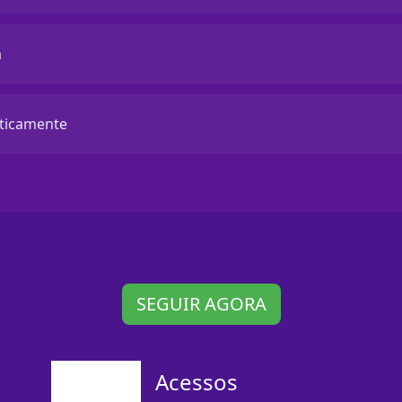
a
aticamente
SEGUIR AGORA
Acessos