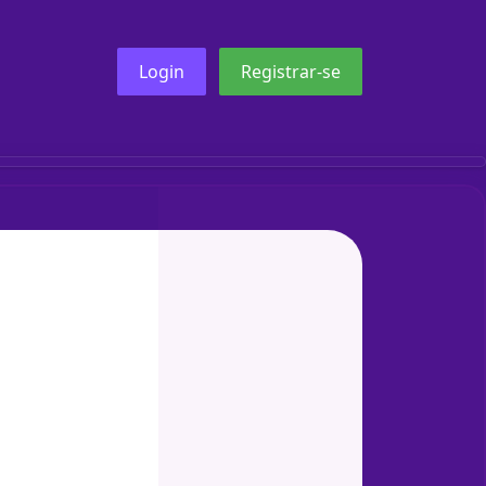
Login
Registrar-se