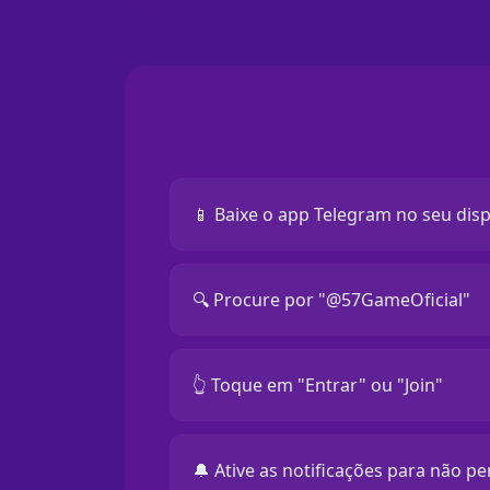
📱 Baixe o app Telegram no seu disp
🔍 Procure por "@57GameOficial"
👆 Toque em "Entrar" ou "Join"
🔔 Ative as notificações para não p