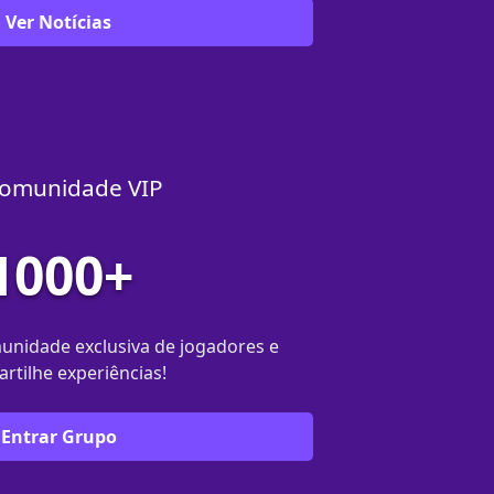
Ver Notícias
Comunidade VIP
1000+
unidade exclusiva de jogadores e
rtilhe experiências!
Entrar Grupo