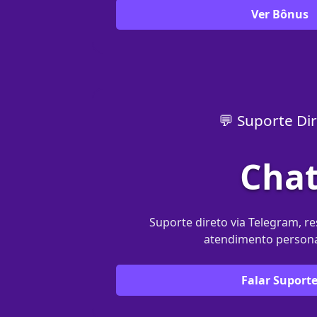
Ver Bônus
💬 Suporte Di
Cha
Suporte direto via Telegram, r
atendimento persona
Falar Suport