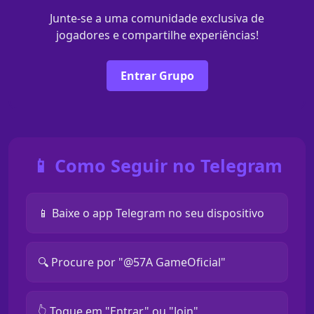
Junte-se a uma comunidade exclusiva de
jogadores e compartilhe experiências!
Entrar Grupo
📱 Como Seguir no Telegram
📱 Baixe o app Telegram no seu dispositivo
🔍 Procure por "@57A GameOficial"
👆 Toque em "Entrar" ou "Join"