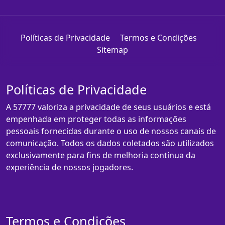
Políticas de Privacidade
Termos e Condições
Sitemap
Políticas de Privacidade
A 57777 valoriza a privacidade de seus usuários e está
empenhada em proteger todas as informações
pessoais fornecidas durante o uso de nossos canais de
comunicação. Todos os dados coletados são utilizados
exclusivamente para fins de melhoria contínua da
experiência de nossos jogadores.
Termos e Condições