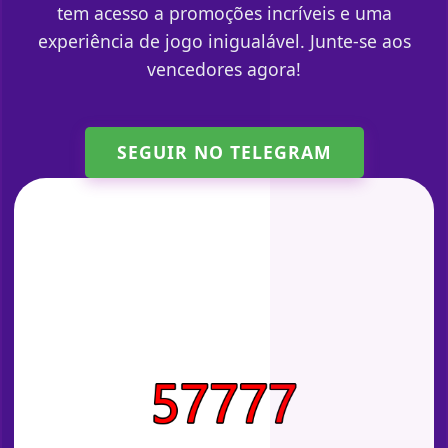
tem acesso a promoções incríveis e uma
experiência de jogo inigualável. Junte-se aos
vencedores agora!
SEGUIR NO TELEGRAM