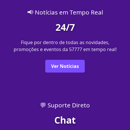
📢 Notícias em Tempo Real
24/7
Fique por dentro de todas as novidades,
promoções e eventos da 57777 em tempo real!
Ver Notícias
💬 Suporte Direto
Chat