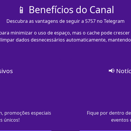
📱 Benefícios do Canal
Descubra as vantagens de seguir a 5757 no Telegram
te para minimizar o uso de espaço, mas o cache pode cresce
e limpar dados desnecessários automaticamente, mantendo
sivos
📢 Notí
m, promoções especiais
Fique por dentro d
s únicos!
eventos 