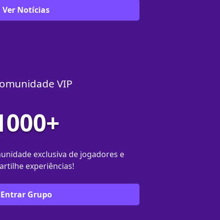
Ver Notícias
Comunidade VIP
1000+
unidade exclusiva de jogadores e
rtilhe experiências!
Entrar Grupo