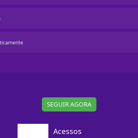
a
aticamente
SEGUIR AGORA
Acessos