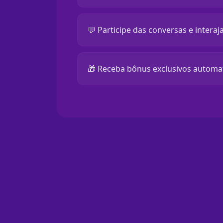
💬 Participe das conversas e interaj
🎁 Receba bônus exclusivos autom