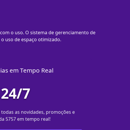
r com o uso. O sistema de gerenciamento de
 o uso de espaço otimizado.
cias em Tempo Real
24/7
e todas as novidades, promoções e
da 5757 em tempo real!