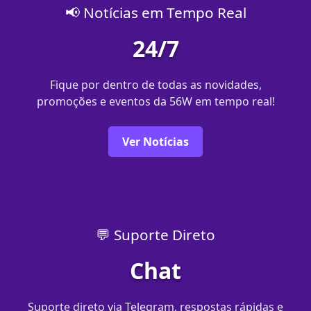
📢 Notícias em Tempo Real
24/7
Fique por dentro de todas as novidades,
promoções e eventos da 56W em tempo real!
Ver Notícias
💬 Suporte Direto
Chat
Suporte direto via Telegram, respostas rápidas e