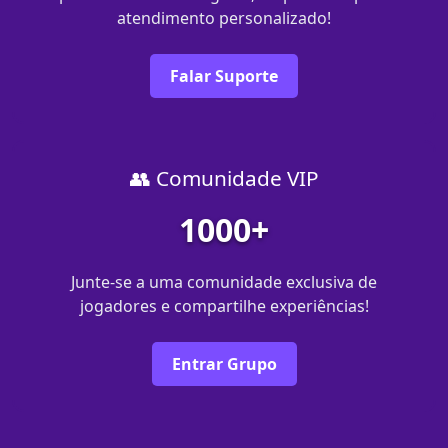
atendimento personalizado!
Falar Suporte
👥 Comunidade VIP
1000+
Junte-se a uma comunidade exclusiva de
jogadores e compartilhe experiências!
Entrar Grupo