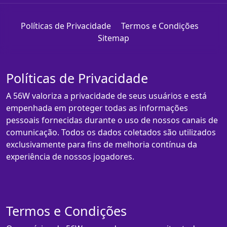
Políticas de Privacidade
Termos e Condições
Sitemap
Políticas de Privacidade
A 56W valoriza a privacidade de seus usuários e está
empenhada em proteger todas as informações
pessoais fornecidas durante o uso de nossos canais de
comunicação. Todos os dados coletados são utilizados
exclusivamente para fins de melhoria contínua da
experiência de nossos jogadores.
Termos e Condições