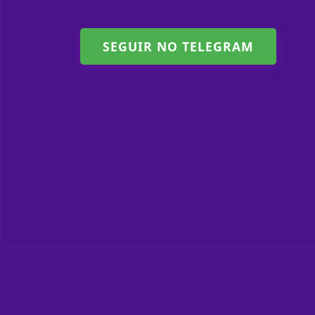
SEGUIR NO TELEGRAM