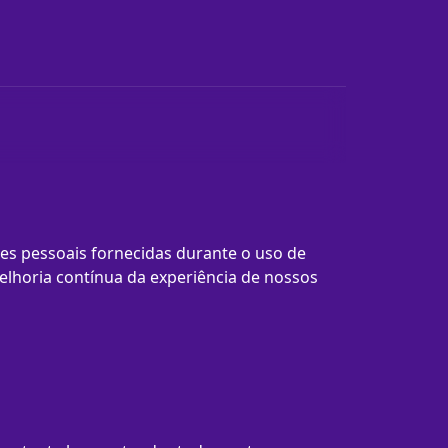
es pessoais fornecidas durante o uso de
elhoria contínua da experiência de nossos