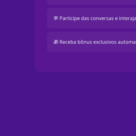
💬 Participe das conversas e interaj
🎁 Receba bônus exclusivos autom