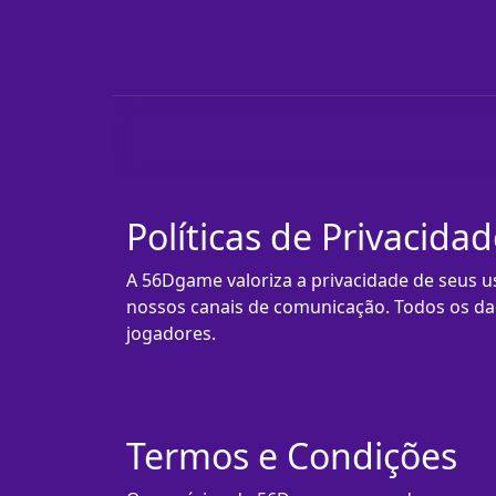
Políticas de Privacida
A 56Dgame valoriza a privacidade de seus 
nossos canais de comunicação. Todos os dad
jogadores.
Termos e Condições