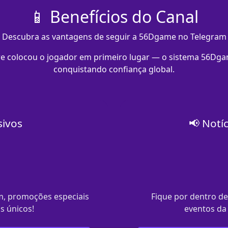
📱 Benefícios do Canal
Descubra as vantagens de seguir a 56Dgame no Telegram
 colocou o jogador em primeiro lugar — o sistema 56Dgame
conquistando confiança global.
sivos
📢 Notí
m, promoções especiais
Fique por dentro d
s únicos!
eventos da