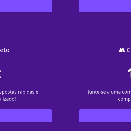
reto
👥 
t
espostas rápidas e
Junte-se a uma com
lizado!
compa
e