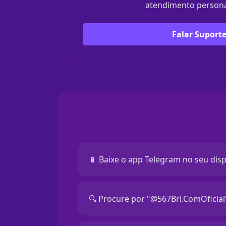
atendimento persona
Falar Suport
📱 Baixe o app Telegram no seu disp
🔍 Procure por "@567Brl.ComOficial