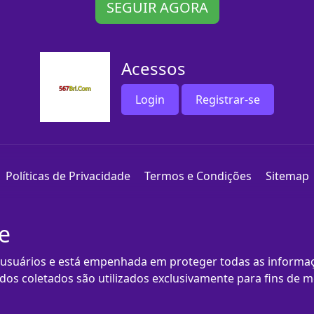
SEGUIR AGORA
Acessos
Login
Registrar-se
Políticas de Privacidade
Termos e Condições
Sitemap
de
s usuários e está empenhada em proteger todas as informa
os coletados são utilizados exclusivamente para fins de m