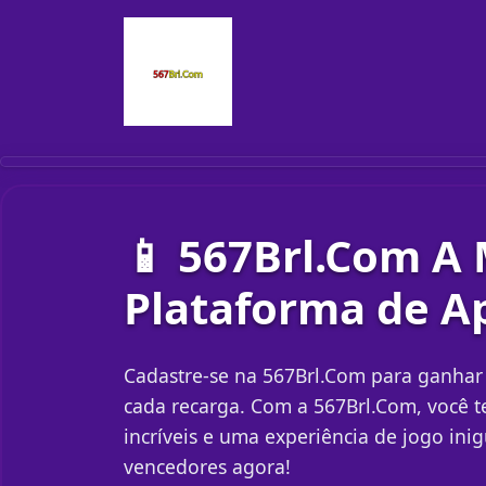
📱 567Brl.Com A
Plataforma de A
Cadastre-se na 567Brl.Com para ganhar
cada recarga. Com a 567Brl.Com, você 
incríveis e uma experiência de jogo inig
vencedores agora!