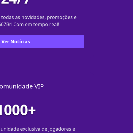
e todas as novidades, promoções e
567Brl.Com em tempo real!
Ver Notícias
Comunidade VIP
1000+
unidade exclusiva de jogadores e