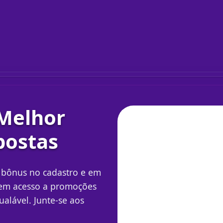
 Melhor
postas
 bônus no cadastro e em
tem acesso a promoções
ualável. Junte-se aos