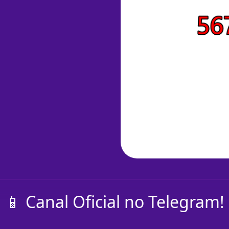
📱 Canal Oficial no Telegram!