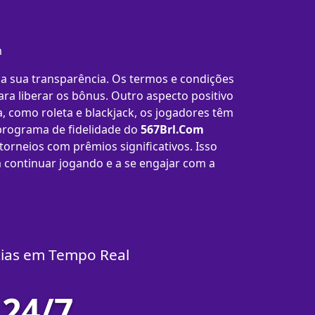
m
a sua transparência. Os termos e condições
ra liberar os bônus. Outro aspecto positivo
, como roleta e blackjack, os jogadores têm
 programa de fidelidade do
567Brl.Com
rneios com prêmios significativos. Isso
 continuar jogando e a se engajar com a
cias em Tempo Real
24/7