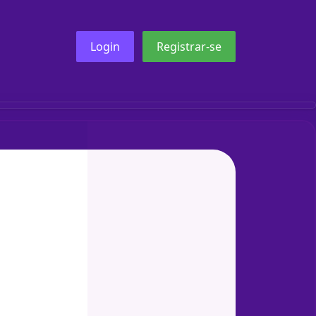
Login
Registrar-se