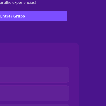
rtilhe experiências!
Entrar Grupo