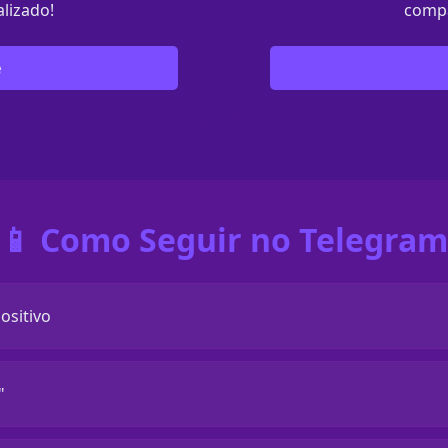
lizado!
compa
e
📱 Como Seguir no Telegram
ositivo
"