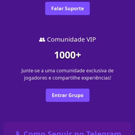
Falar Suporte
👥 Comunidade VIP
1000+
Junte-se a uma comunidade exclusiva de
jogadores e compartilhe experiências!
Entrar Grupo
📱 Como Seguir no Telegram