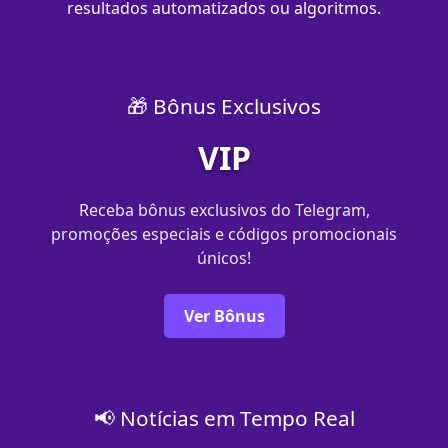
resultados automatizados ou algoritmos.
🎁 Bônus Exclusivos
VIP
Receba bônus exclusivos do Telegram,
promoções especiais e códigos promocionais
únicos!
Ver Bônus
📢 Notícias em Tempo Real