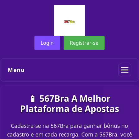
Login
Registrar-se
Menu
📱 567Bra A Melhor
Plataforma de Apostas
Cadastre-se na 567Bra para ganhar bônus no
cadastro e em cada recarga. Com a 567Bra, você