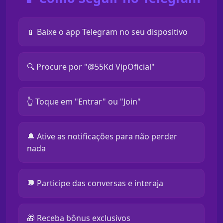
📱 Baixe o app Telegram no seu dispositivo
🔍 Procure por "@55Kd VipOficial"
👆 Toque em "Entrar" ou "Join"
🔔 Ative as notificações para não perder
nada
💬 Participe das conversas e interaja
🎁 Receba bônus exclusivos