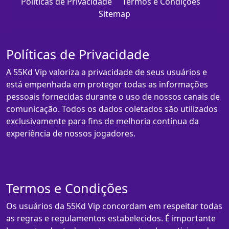
Políticas de Privacidade
Termos e Condições
Sitemap
Políticas de Privacidade
A 55Kd Vip valoriza a privacidade de seus usuários e
está empenhada em proteger todas as informações
pessoais fornecidas durante o uso de nossos canais de
comunicação. Todos os dados coletados são utilizados
exclusivamente para fins de melhoria contínua da
experiência de nossos jogadores.
Termos e Condições
Os usuários da 55Kd Vip concordam em respeitar todas
as regras e regulamentos estabelecidos. É importante