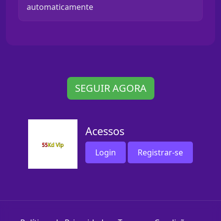
automaticamente
SEGUIR AGORA
Acessos
Login
Registrar-se