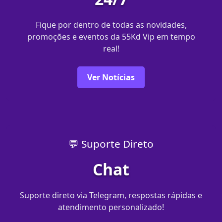
Fique por dentro de todas as novidades,
promoções e eventos da 55Kd Vip em tempo
real!
Ver Notícias
💬 Suporte Direto
Chat
Suporte direto via Telegram, respostas rápidas e
atendimento personalizado!