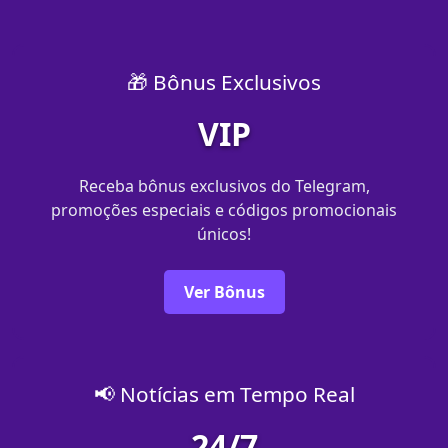
🎁 Bônus Exclusivos
VIP
Receba bônus exclusivos do Telegram,
promoções especiais e códigos promocionais
únicos!
Ver Bônus
📢 Notícias em Tempo Real
24/7