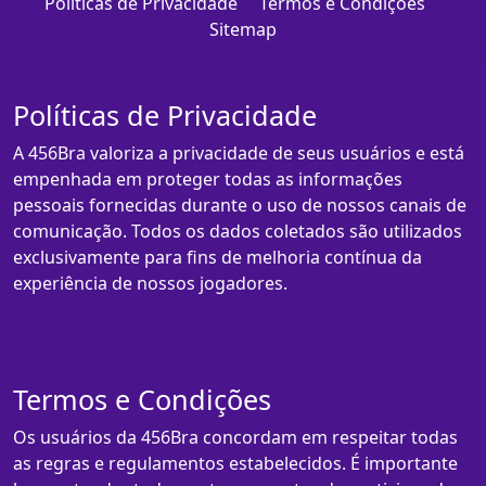
Políticas de Privacidade
Termos e Condições
Sitemap
Políticas de Privacidade
A 456Bra valoriza a privacidade de seus usuários e está
empenhada em proteger todas as informações
pessoais fornecidas durante o uso de nossos canais de
comunicação. Todos os dados coletados são utilizados
exclusivamente para fins de melhoria contínua da
experiência de nossos jogadores.
Termos e Condições
Os usuários da 456Bra concordam em respeitar todas
as regras e regulamentos estabelecidos. É importante