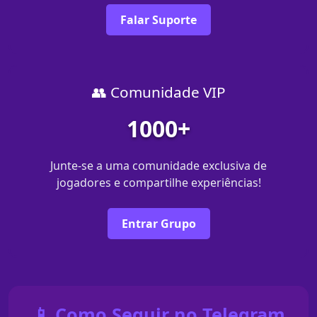
Falar Suporte
👥 Comunidade VIP
1000+
Junte-se a uma comunidade exclusiva de
jogadores e compartilhe experiências!
Entrar Grupo
📱 Como Seguir no Telegram