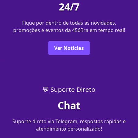
24/7
Fique por dentro de todas as novidades,
promoções e eventos da 456Bra em tempo real!
Ver Notícias
💬 Suporte Direto
Chat
Suporte direto via Telegram, respostas rápidas e
atendimento personalizado!