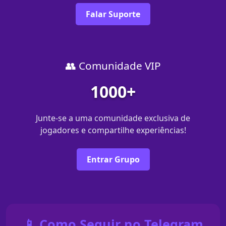
Falar Suporte
👥 Comunidade VIP
1000+
Junte-se a uma comunidade exclusiva de
jogadores e compartilhe experiências!
Entrar Grupo
📱 Como Seguir no Telegram