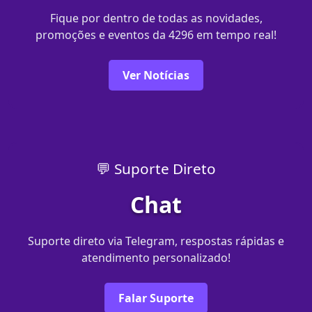
Fique por dentro de todas as novidades,
promoções e eventos da 4296 em tempo real!
Ver Notícias
💬 Suporte Direto
Chat
Suporte direto via Telegram, respostas rápidas e
atendimento personalizado!
Falar Suporte