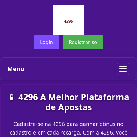
Login
Registrar-se
Menu
📱 4296 A Melhor Plataforma
de Apostas
Cadastre-se na 4296 para ganhar bônus no
cadastro e em cada recarga. Com a 4296, você