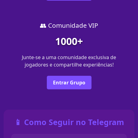
👥 Comunidade VIP
1000+
Junte-se a uma comunidade exclusiva de
jogadores e compartilhe experiências!
Entrar Grupo
📱 Como Seguir no Telegram