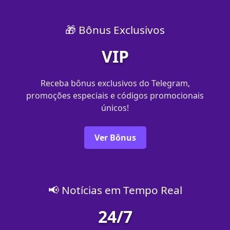
🎁 Bônus Exclusivos
VIP
Receba bônus exclusivos do Telegram,
promoções especiais e códigos promocionais
únicos!
Ver Bônus
📢 Notícias em Tempo Real
24/7