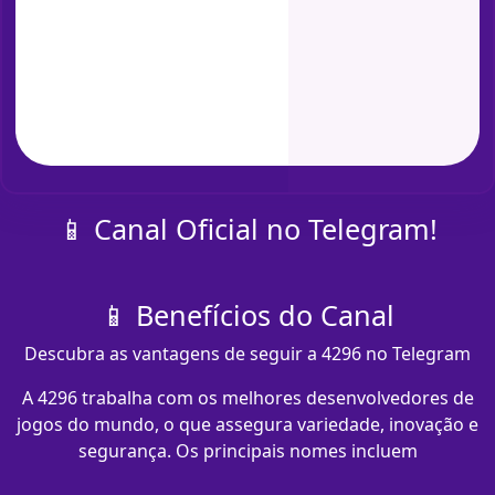
📱 Canal Oficial no Telegram!
📱 Benefícios do Canal
Descubra as vantagens de seguir a 4296 no Telegram
A 4296 trabalha com os melhores desenvolvedores de
jogos do mundo, o que assegura variedade, inovação e
segurança. Os principais nomes incluem