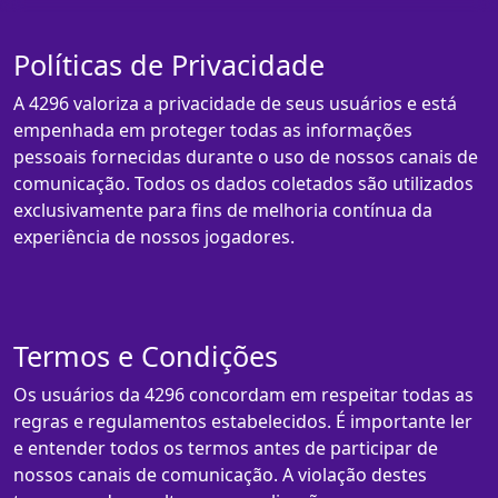
Políticas de Privacidade
A 4296 valoriza a privacidade de seus usuários e está
empenhada em proteger todas as informações
pessoais fornecidas durante o uso de nossos canais de
comunicação. Todos os dados coletados são utilizados
exclusivamente para fins de melhoria contínua da
experiência de nossos jogadores.
Termos e Condições
Os usuários da 4296 concordam em respeitar todas as
regras e regulamentos estabelecidos. É importante ler
e entender todos os termos antes de participar de
nossos canais de comunicação. A violação destes