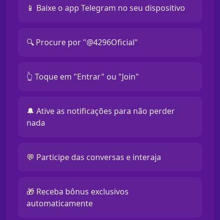
📱 Baixe o app Telegram no seu dispositivo
🔍 Procure por "@4296Oficial"
👆 Toque em "Entrar" ou "Join"
🔔 Ative as notificações para não perder
nada
💬 Participe das conversas e interaja
🎁 Receba bônus exclusivos
automaticamente