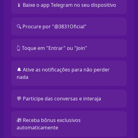
📱 Baixe o app Telegram no seu dispositivo
🔍 Procure por "@3831Oficial"
👆 Toque em "Entrar" ou "Join"
🔔 Ative as notificações para não perder
nada
💬 Participe das conversas e interaja
🎁 Receba bônus exclusivos
automaticamente