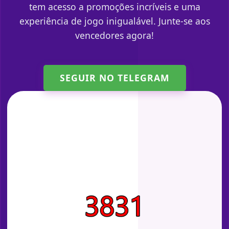
tem acesso a promoções incríveis e uma
experiência de jogo inigualável. Junte-se aos
vencedores agora!
SEGUIR NO TELEGRAM