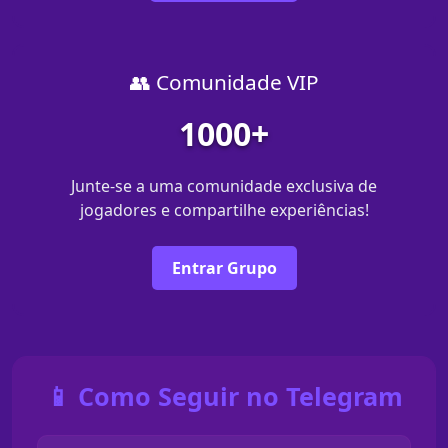
👥 Comunidade VIP
1000+
Junte-se a uma comunidade exclusiva de
jogadores e compartilhe experiências!
Entrar Grupo
📱 Como Seguir no Telegram