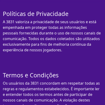
Políticas de Privacidade
A 3831 valoriza a privacidade de seus usuários e está
empenhada em proteger todas as informações
pessoais fornecidas durante o uso de nossos canais de
comunicação. Todos os dados coletados são utilizados
exclusivamente para fins de melhoria contínua da
experiência de nossos jogadores.
Termos e Condições
Os usuários da 3831 concordam em respeitar todas as
regras e regulamentos estabelecidos. É importante ler
e entender todos os termos antes de participar de
nossos canais de comunicação. A violação destes