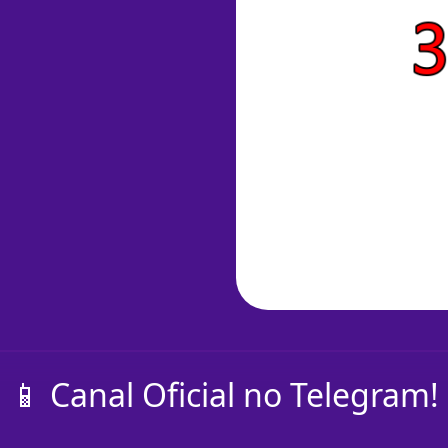
📱 Canal Oficial no Telegram!