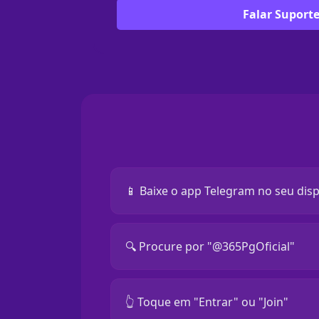
Falar Suport
📱 Baixe o app Telegram no seu disp
🔍 Procure por "@365PgOficial"
👆 Toque em "Entrar" ou "Join"