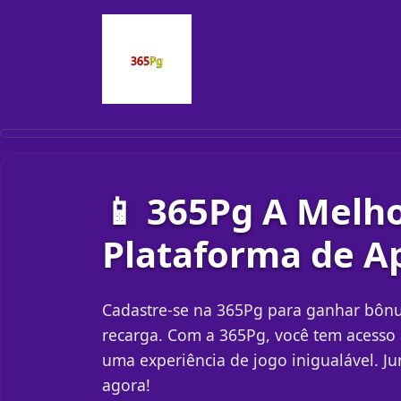
📱 365Pg A Melh
Plataforma de A
Cadastre-se na 365Pg para ganhar bônu
recarga. Com a 365Pg, você tem acesso 
uma experiência de jogo inigualável. J
agora!