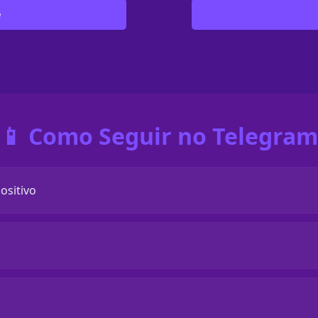
e
📱 Como Seguir no Telegram
ositivo