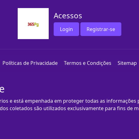
Acessos
Login
Registrar-se
Políticas de Privacidade
Termos e Condições
Sitemap
de
ários e está empenhada em proteger todas as informações 
os coletados são utilizados exclusivamente para fins de m