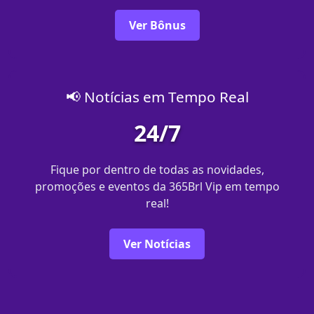
Ver Bônus
📢 Notícias em Tempo Real
24/7
Fique por dentro de todas as novidades,
promoções e eventos da 365Brl Vip em tempo
real!
Ver Notícias