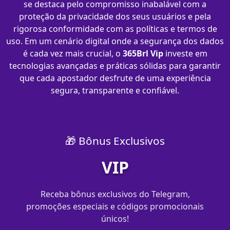
se destaca pelo compromisso inabalável com a
proteção da privacidade dos seus usuários e pela
rigorosa conformidade com as políticas e termos de
uso. Em um cenário digital onde a segurança dos dados
é cada vez mais crucial, o
365Brl Vip
investe em
tecnologias avançadas e práticas sólidas para garantir
que cada apostador desfrute de uma experiência
segura, transparente e confiável.
🎁 Bônus Exclusivos
VIP
Receba bônus exclusivos do Telegram,
promoções especiais e códigos promocionais
únicos!