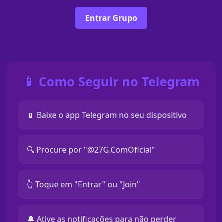
Entrar Grupo
📱 Como Seguir no Telegram
📱 Baixe o app Telegram no seu dispositivo
🔍 Procure por "@27G.ComOficial"
👆 Toque em "Entrar" ou "Join"
🔔 Ative as notificações para não perder