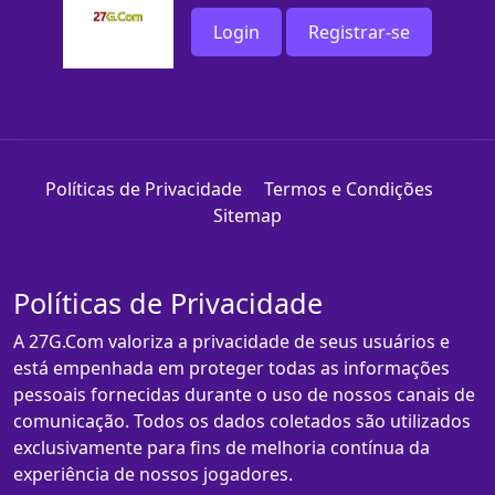
Login
Registrar-se
Políticas de Privacidade
Termos e Condições
Sitemap
Políticas de Privacidade
A 27G.Com valoriza a privacidade de seus usuários e
está empenhada em proteger todas as informações
pessoais fornecidas durante o uso de nossos canais de
comunicação. Todos os dados coletados são utilizados
exclusivamente para fins de melhoria contínua da
experiência de nossos jogadores.