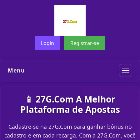
Login
Registrar-se
Menu
📱 27G.Com A Melhor
Plataforma de Apostas
Cadastre-se na 27G.Com para ganhar bônus no
cadastro e em cada recarga. Com a 27G.Com, você