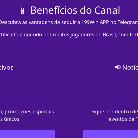
📱 Benefícios do Canal
Descubra as vantagens de seguir a 199Win APP no Telegra
tificado e querido por muitos jogadores do Brasil, com fo
sivos
📢 Notí
m, promoções especiais
Fique por dentro d
s únicos!
eventos da 