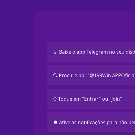
📱 Baixe o app Telegram no seu disp
🔍 Procure por "@199Win APPOficia
👆 Toque em "Entrar" ou "Join"
🔔 Ative as notificações para não p