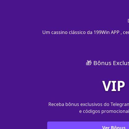
Um cassino clássico da 199Win APP , cer
🎁 Bônus Exclu
VIP
Receba bônus exclusivos do Telegra
e códigos promocionai
Ver Bônus