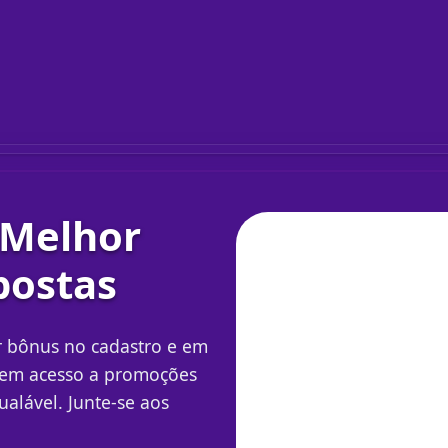
 Melhor
postas
r bônus no cadastro e em
tem acesso a promoções
ualável. Junte-se aos