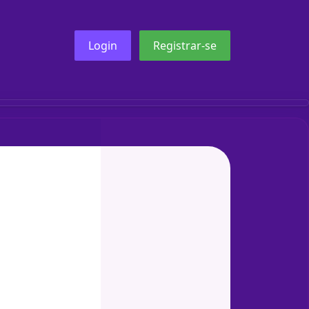
Login
Registrar-se