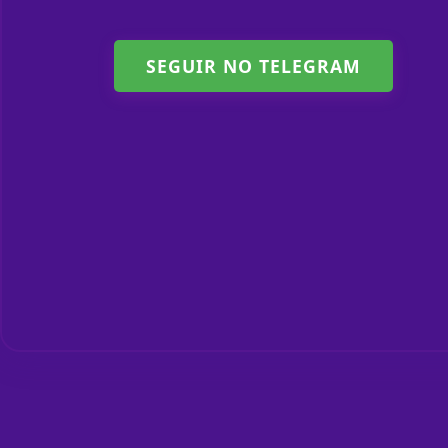
SEGUIR NO TELEGRAM