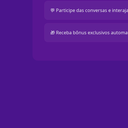
💬 Participe das conversas e interaj
🎁 Receba bônus exclusivos autom