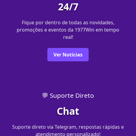
24/7
Fique por dentro de todas as novidades,
promoções e eventos da 1977Win em tempo
real!
Ver Notícias
💬 Suporte Direto
Chat
Suporte direto via Telegram, respostas rápidas e
atendimento personalizado!