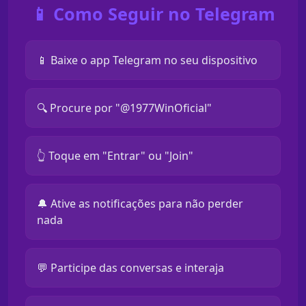
📱 Como Seguir no Telegram
📱 Baixe o app Telegram no seu dispositivo
🔍 Procure por "@1977WinOficial"
👆 Toque em "Entrar" ou "Join"
🔔 Ative as notificações para não perder
nada
💬 Participe das conversas e interaja