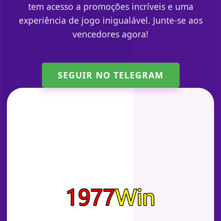
tem acesso a promoções incríveis e uma
experiência de jogo inigualável. Junte-se aos
vencedores agora!
SEGUIR NO TELEGRAM