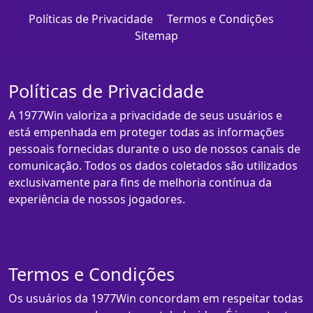
Políticas de Privacidade
Termos e Condições
Sitemap
Políticas de Privacidade
A 1977Win valoriza a privacidade de seus usuários e
está empenhada em proteger todas as informações
pessoais fornecidas durante o uso de nossos canais de
comunicação. Todos os dados coletados são utilizados
exclusivamente para fins de melhoria contínua da
experiência de nossos jogadores.
Termos e Condições
Os usuários da 1977Win concordam em respeitar todas