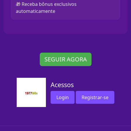
🎁 Receba bônus exclusivos
automaticamente
SEGUIR AGORA
Acessos
Login
Registrar-se