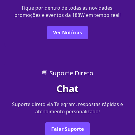
Fique por dentro de todas as novidades,
promoções e eventos da 188W em tempo real!
Ver Notícias
💬 Suporte Direto
Chat
Suporte direto via Telegram, respostas rápidas e
atendimento personalizado!
Falar Suporte