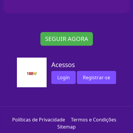
SEGUIR AGORA
Acessos
Login
Registrar-se
Políticas de Privacidade
Termos e Condições
Sitemap