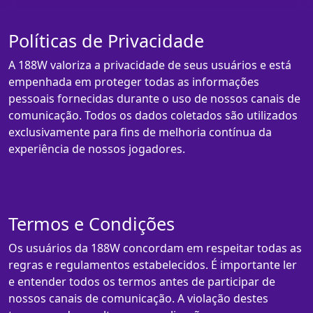
Políticas de Privacidade
A 188W valoriza a privacidade de seus usuários e está
empenhada em proteger todas as informações
pessoais fornecidas durante o uso de nossos canais de
comunicação. Todos os dados coletados são utilizados
exclusivamente para fins de melhoria contínua da
experiência de nossos jogadores.
Termos e Condições
Os usuários da 188W concordam em respeitar todas as
regras e regulamentos estabelecidos. É importante ler
e entender todos os termos antes de participar de
nossos canais de comunicação. A violação destes