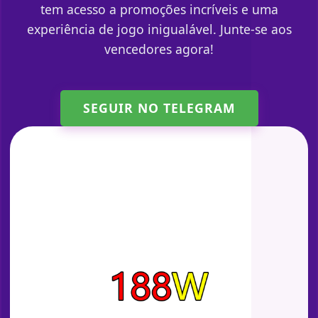
tem acesso a promoções incríveis e uma
experiência de jogo inigualável. Junte-se aos
vencedores agora!
SEGUIR NO TELEGRAM