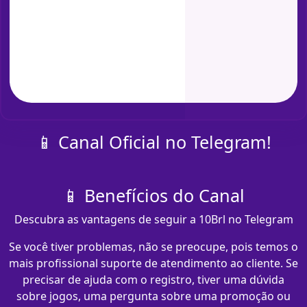
📱 Canal Oficial no Telegram!
📱 Benefícios do Canal
Descubra as vantagens de seguir a 10Brl no Telegram
Se você tiver problemas, não se preocupe, pois temos o
mais profissional suporte de atendimento ao cliente. Se
precisar de ajuda com o registro, tiver uma dúvida
sobre jogos, uma pergunta sobre uma promoção ou