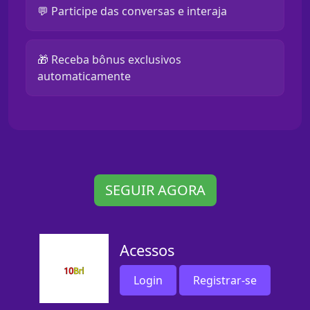
💬 Participe das conversas e interaja
🎁 Receba bônus exclusivos
automaticamente
SEGUIR AGORA
Acessos
Login
Registrar-se