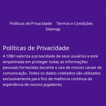
Políticas de Privacidade
Termos e Condições
Sitemap
Políticas de Privacidade
A 10Brl valoriza a privacidade de seus usuários e está
empenhada em proteger todas as informações
pessoais fornecidas durante o uso de nossos canais de
comunicação. Todos os dados coletados são utilizados
exclusivamente para fins de melhoria contínua da
experiência de nossos jogadores.