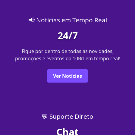
📢 Notícias em Tempo Real
24/7
Fique por dentro de todas as novidades,
promoções e eventos da 10Brl em tempo real!
Ver Notícias
💬 Suporte Direto
Chat