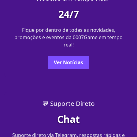
24/7
Fique por dentro de todas as novidades,
promoções e eventos da 0007Game em tempo
real!
Ver Notícias
💬 Suporte Direto
Chat
Suporte direto via Telegram, respostas rápidas e