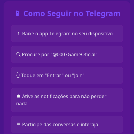
📱 Como Seguir no Telegram
📱 Baixe o app Telegram no seu dispositivo
🔍 Procure por "@0007GameOficial"
👆 Toque em "Entrar" ou "Join"
🔔 Ative as notificações para não perder
nada
💬 Participe das conversas e interaja